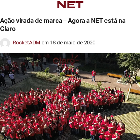
Cliente:
NET
Ação virada de marca – Agora a NET está na
Claro
RocketADM
em
18 de maio de 2020